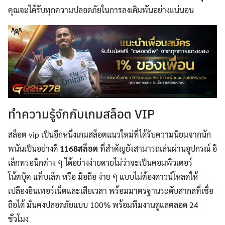
คุณจะได้รับทุกความปลอดภัยในการลงเดิมพันอย่างแน่นอน
ทำความรู้จักกับเกมสล็อต VIP
สล็อต vip เป็นอีกหนึ่งเกมสล็อตแนวใหม่ที่ได้รับความนิยมจากนัก
พนันเป็นอย่างดี
1168สล็อต
ที่สำคัญยังสามารถเล่นผ่านอุปกรณ์ อิ
เล็กทรอนิกต่าง ๆ ได้อย่างง่ายดายไม่ว่าจะเป็นคอมพิวเตอร์
โน้ตบุ๊ค แท็บเล็ต หรือ มือถือ ง่าย ๆ แบบไม่ต้องดาวน์โหลดให้
เปลืองอินเทอร์เน็ตและเสียเวลา พร้อมมาตรฐานระดับสากลที่เชื่อ
ถือได้ มั่นคงปลอดภัยแบบ 100% พร้อมทีมงานดูแลตลอด 24
ชั่วโมง