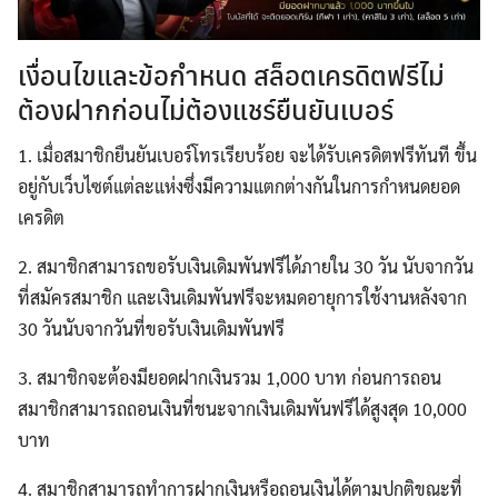
เงื่อนไขและข้อกำหนด สล็อตเครดิตฟรีไม่
ต้องฝากก่อนไม่ต้องแชร์ยืนยันเบอร์
1. เมื่อสมาชิกยืนยันเบอร์โทรเรียบร้อย จะได้รับเครดิตฟรีทันที ขึ้น
อยู่กับเว็บไซต์แต่ละแห่งซึ่งมีความแตกต่างกันในการกำหนดยอด
เครดิต
2. สมาชิกสามารถขอรับเงินเดิมพันฟรีได้ภายใน 30 วัน นับจากวัน
ที่สมัครสมาชิก และเงินเดิมพันฟรีจะหมดอายุการใช้งานหลังจาก
30 วันนับจากวันที่ขอรับเงินเดิมพันฟรี
3. สมาชิกจะต้องมียอดฝากเงินรวม 1,000 บาท ก่อนการถอน
สมาชิกสามารถถอนเงินที่ชนะจากเงินเดิมพันฟรีได้สูงสุด 10,000
บาท
4. สมาชิกสามารถทำการฝากเงินหรือถอนเงินได้ตามปกติขณะที่