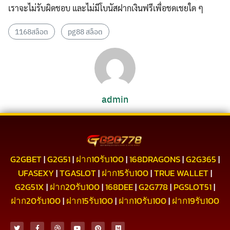
เราจะไม่รับผิดชอบ และไม่มีโบนัสฝากเงินฟรีเพื่อชดเชยใด ๆ
1168สล็อต
pg88 สล็อต
admin
G2GBET
|
G2G51
|
ฝาก10รับ100
|
168DRAGONS
|
G2G365
|
UFASEXY
|
TGASLOT
|
ฝาก15รับ100
|
TRUE WALLET
|
G2G51X
|
ฝาก20รับ100
|
168DEE
|
G2G778
|
PGSLOT51
|
ฝาก20รับ100
|
ฝาก15รับ100
|
ฝาก10รับ100
|
ฝาก19รับ100