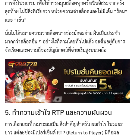
การตั้งโปรแกรม เพื่อให้การหมุนสล็อตทุกครั้งเป็นอิสระจากครั้ง
สุดท้าย ไม่มีสิ่งที่เรียกว่า หน่วยความจำสล็อตและไม่มีเส้น “ร้อน”
และ “เย็น”
นั่นไม่ได้หมายความว่าสล็อตบางช่องมักจะจ่ายเงินเป็นประจำ
มากกว่าสล็อตอื่น ๆ อย่างไรก็ตามโดยทั่วไปแล้ว จะขึ้นอยู่กับการ
จัดเรียงและความถี่ของสัญลักษณ์ที่จ่ายเงินสูงบนวงล้อ
5. ทำความเข้าใจ RTP และความผันผวน
การเลือกเกมที่เหมาะสมเป็น สิ่งสำคัญสำหรับ ผลกำไร ในระยะ
ยาว แต่ละช่องมีเปอร์เซ็นต์ RTP (Return to Player) นี่คือผล