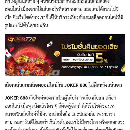
ทำให้ผู้เล่นหลาย ๆ คนชื่นชอบมากที่จะเลือกเล่นเกมสล็อต
ออนไลน์ เนื่องจากได้เล่นอะไรที่หลากหลาย และเล่นได้แบบไม่มี
เบื่อ ซึ่งเว็บไซต์ของเราก็ได้ให้บริการเกี่ยวกับเกมสล็อตออนไลน์ที่มี
รูปแบบไม่ซ้ำใครเช่นกัน
เลือกเล่นเกมสล็อตออนไลน์กับ
JOKER 888 ไม่ผิดหวังแน่นอน
JOKER 888
เว็บไซต์ของเราเป็นผู้ให้บริการเกี่ยวกับเกมสล็อต
ออนไลน์ เมื่อพูดถึงแล้วใคร ๆ ก็ต้องรู้จัก ทำให้เว็บไซต์ของเรา
กลายเป็นเว็บไซต์ที่มีความน่าเชื่อถือ และปลอดภัย เพราะเรา
สามารถการันตีได้เลยว่าเว็บไซต์ของเราไม่มีทางโกง หรือหลอกลวง