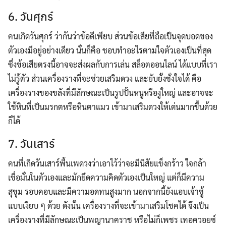
6. วันศุกร์
คนเกิดวันศุกร์ ว่ากันว่าข้อดีเพียบ ส่วนข้อเสียที่ถือเป็นจุดบอดของ
ตัวเองมีอยู่อย่างเดียว นั่นก็คือ ชอบทำอะไรตามใจตัวเองเป็นที่สุด
ซึ่งข้อเสียตรงนี้อาจจะส่งผลกับการเล่น สล็อตออนไลน์ ได้แบบที่เรา
ไม่รู้ตัว ส่วนเครื่องรางที่จะช่วยเสริมดวง และยับยั้งชั่งใจได้ คือ
เครื่องรางของขลังที่มีลักษณะเป็นรูปปั้นหนูหรืองูใหญ่ และอาจจะ
ใช้หินที่เป็นมรกตหรือหินตาแมว เข้ามาเสริมดวงให้เด่นมากขึ้นด้วย
ก็ได้
7. วันเสาร์
คนที่เกิดวันเสาร์พื้นเพดวงว่าเอาไว้ว่าจะมีนิสัยแข็งกร้าว ใจกล้า
เชื่อมั่นในตัวเองและมักยึดความคิดตัวเองเป็นใหญ่ แต่ก็มีความ
สุขุม รอบคอบและมีความอดทนสูงมาก นอกจากนี้ยังแอบเจ้าชู้
แบบเงียบ ๆ ด้วย ดังนั้น เครื่องรางที่จะเข้ามาเสริมโชคได้ จึงเป็น
เครื่องรางที่มีลักษณะเป็นพญานาคราช หรือไม่ก็เพชร เทอควอยซ์