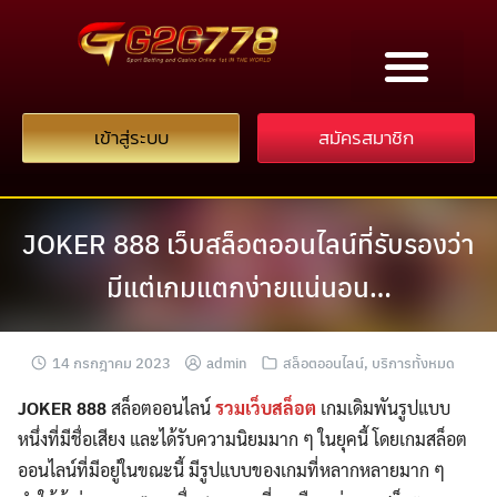
เข้าสู่ระบบ
สมัครสมาชิก
JOKER 888 เว็บสล็อตออนไลน์ที่รับรองว่า
มีแต่เกมแตกง่ายแน่นอน…
14 กรกฎาคม 2023
admin
สล็อตออนไลน์
,
บริการทั้งหมด
JOKER 888
สล็อตออนไลน์
รวมเว็บสล็อต
เกมเดิมพันรูปแบบ
หนึ่งที่มีชื่อเสียง และได้รับความนิยมมาก ๆ ในยุคนี้ โดยเกมสล็อต
ออนไลน์ที่มีอยู่ในขณะนี้ มีรูปแบบของเกมที่หลากหลายมาก ๆ