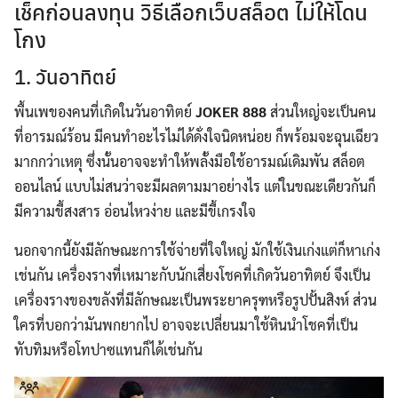
เช็คก่อนลงทุน วิธีเลือกเว็บสล็อต ไม่ให้โดน
โกง
1. วันอาทิตย์
พื้นเพของคนที่เกิดในวันอาทิตย์
JOKER 888
ส่วนใหญ่จะเป็นคน
ที่อารมณ์ร้อน มีคนทำอะไรไม่ได้ดั่งใจนิดหน่อย ก็พร้อมจะฉุนเฉียว
มากกว่าเหตุ ซึ่งนั้นอาจจะทำให้พลั้งมือใช้อารมณ์เดิมพัน สล็อต
ออนไลน์ แบบไม่สนว่าจะมีผลตามมาอย่างไร แต่ในขณะเดียวกันก็
มีความขี้สงสาร อ่อนไหวง่าย และมีขี้เกรงใจ
นอกจากนี้ยังมีลักษณะการใช้จ่ายที่ใจใหญ่ มักใช้เงินเก่งแต่ก็หาเก่ง
เช่นกัน เครื่องรางที่เหมาะกับนักเสี่ยงโชคที่เกิดวันอาทิตย์ จึงเป็น
เครื่องรางของขลังที่มีลักษณะเป็นพระยาครุฑหรือรูปปั้นสิงห์ ส่วน
ใครที่บอกว่ามันพกยากไป อาจจะเปลี่ยนมาใช้หินนำโชคที่เป็น
ทับทิมหรือโทปาซแทนก็ได้เช่นกัน