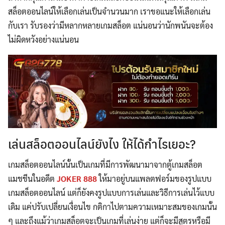
สล็อตออนไลน์ให้เลือกเล่นเป็นจำนวนมาก เราขอแนะให้เลือกเล่น
กับเรา รับรองว่ามีหลากหลายเกมสล็อต แน่นอนว่านักพนันจะต้อง
ไม่ผิดหวังอย่างแน่นอน
เล่นสล็อตออนไลน์ยังไง ให้ได้กำไรเยอะ?
เกมสล็อตออนไลน์นั้นเป็นเกมที่มีการพัฒนามาจากตู้เกมสล็อต
แมชชีนในอดีต
JOKER 888
ให้มาอยู่บนแพลตฟอร์มของรูปแบบ
เกมสล็อตออนไลน์ แต่ก็ยังคงรูปแบบการเล่นและวิธีการเล่นไว้แบบ
เดิม แค่ปรับเปลี่ยนเงื่อนไข กติกาไปตามความเหมาะสมของเกมนั้น
ๆ และถึงแม้ว่าเกมสล็อตจะเป็นเกมที่เล่นง่าย แต่ก็จะมีสูตรหรือมี