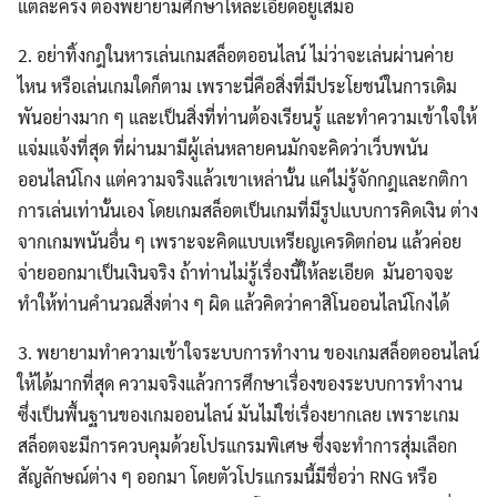
แต่ละครั้ง ต้องพยายามศึกษาให้ละเอียดอยู่เสมอ
2. อย่าทิ้งกฎในหารเล่นเกมสล็อตออนไลน์ ไม่ว่าจะเล่นผ่านค่าย
ไหน หรือเล่นเกมใดก็ตาม เพราะนี่คือสิ่งที่มีประโยชน์ในการเดิม
พันอย่างมาก ๆ และเป็นสิ่งที่ท่านต้องเรียนรู้ และทำความเข้าใจให้
แจ่มแจ้งที่สุด ที่ผ่านมามีผู้เล่นหลายคนมักจะคิดว่าเว็บพนัน
ออนไลน์โกง แต่ความจริงแล้วเขาเหล่านั้น แค่ไม่รู้จักกฎและกติกา
การเล่นเท่านั้นเอง โดยเกมสล็อตเป็นเกมที่มีรูปแบบการคิดเงิน ต่าง
จากเกมพนันอื่น ๆ เพราะจะคิดแบบเหรียญเครดิตก่อน แล้วค่อย
จ่ายออกมาเป็นเงินจริง ถ้าท่านไม่รู้เรื่องนี้ให้ละเอียด มันอาจจะ
ทำให้ท่านคำนวณสิ่งต่าง ๆ ผิด แล้วคิดว่าคาสิโนออนไลน์โกงได้
3. พยายามทำความเข้าใจระบบการทำงาน ของเกมสล็อตออนไลน์
ให้ได้มากที่สุด ความจริงแล้วการศึกษาเรื่องของระบบการทำงาน
ซึ่งเป็นพื้นฐานของเกมออนไลน์ มันไม่ใช่เรื่องยากเลย เพราะเกม
สล็อตจะมีการควบคุมด้วยโปรแกรมพิเศษ ซึ่งจะทำการสุ่มเลือก
สัญลักษณ์ต่าง ๆ ออกมา โดยตัวโปรแกรมนี้มีชื่อว่า RNG หรือ