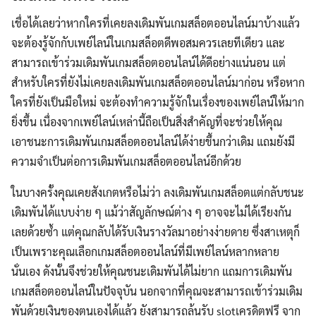
เชื่อได้เลยว่าหากใครที่เคยลงเดิมพันเกมสล็อตออนไลน์มาบ้างแล้ว
จะต้องรู้จักกับเพย์ไลน์ในเกมสล็อตดีพอสมควรเลยทีเดียว และ
สามารถเข้าร่วมเดิมพันเกมสล็อตออนไลน์ได้ดีอย่างแน่นอน แต่
สำหรับใครที่ยังไม่เคยลงเดิมพันเกมสล็อตออนไลน์มาก่อน หรือหาก
ใครที่ยังเป็นมือใหม่ จะต้องทำความรู้จักในเรื่องของเพย์ไลน์ให้มาก
ยิ่งขึ้น เนื่องจากเพย์ไลน์เหล่านี้ถือเป็นสิ่งสำคัญที่จะช่วยให้คุณ
เอาชนะการเดิมพันเกมสล็อตออนไลน์ได้ง่ายขึ้นกว่าเดิม แถมยังมี
ความจำเป็นต่อการเดิมพันเกมสล็อตออนไลน์อีกด้วย
ในบางครั้งคุณเคยสังเกตหรือไม่ว่า ลงเดิมพันเกมสล็อตแต่กลับชนะ
เดิมพันได้แบบง่าย ๆ แม้ว่าสัญลักษณ์ต่าง ๆ อาจจะไม่ได้เรียงกัน
เลยด้วยซ้ำ แต่คุณกลับได้รับเงินรางวัลมาอย่างง่ายดาย ซึ่งสาเหตุก็
เป็นเพราะคุณเลือกเกมสล็อตออนไลน์ที่มีเพย์ไลน์หลากหลาย
นั่นเอง ดังนั้นจึงช่วยให้คุณชนะเดิมพันได้ไม่ยาก แถมการเดิมพัน
เกมสล็อตออนไลน์ในปัจจุบัน นอกจากที่คุณจะสามารถเข้าร่วมเดิม
พันด้วยเงินของตนเองได้แล้ว ยังสามารถลุ้นรับ slotเครดิตฟรี จาก