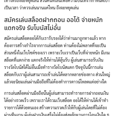
เท่าไหร่ถึงจะหยุดเล่น ส่วนคนที่เล่นเพื่อความบันเทิง ก็กำหนดเป้า
เป็นเวลา ว่าควรเล่นนานแค่ไหน ถึงจะหยุดเล่น
สมัครเล่นสล็อตฝากถอน ออโต้ จ่ายหนัก
แตกจริง รับโบนัสไม่อั้น
สมัครเล่นสล็อตออโต้กับเรารับรองได้ว่าท่านมาถูกทางแล้ว หาก
ต้องการสร้างกำไรจากการเล่นสล็อต ท่านต้องไม่พลาดที่จะเป็น
ส่วนหนึ่งในเว็บไซต์ของเรา เพราะเว็บเราเป็นเว็บที่จ่ายหนัก มีเกม
สล็อตที่แตกง่าย แตกจริงให้ท่านได้ลุ้นรับ ผู้เล่นสามารถรับเงิน
รางวัลโบนัสได้ไม่อั้นเมื่อทำรางวัลโบนัสแตก ปัจจุบันนี้การเล่น
สล็อตกับเราผู้เล่นสามารถเข้าเล่นได้หลากหลายช่องทาง ส่วนใหญ่
แล้วจะนิยมเล่นผ่านมือถือที่ไม่ต้องทำการดาวน์โหลดแต่อย่างใด
การเล่นสล็อตผ่านมือถือนั้นผู้เล่นสามารถทำรายการฝากถอนเงิน
ได้อย่างรวดเร็ว เพราะเราได้รวมเว็บสล็อต ออโต้ให้ท่านได้เข้าทำ
รายการได้ด้วยตนเอง สร้างความรวดเร็วให้กับผู้เล่นโดยที่ไม่ต้อง
ผ่านทีมงาน ผู้เล่นฝากเงินเสร็จไม่ต้องส่งหลักฐานการโอนเงินใด ๆ