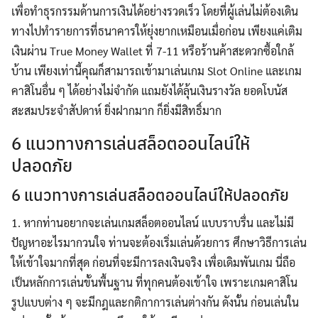
เพื่อทำธุรกรรมด้านการเงินได้อย่างรวดเร็ว โดยที่ผู้เล่นไม่ต้องเดิน
ทางไปทำรายการที่ธนาคารให้ยุ่งยากเหมือนเมื่อก่อน เพียงแค่เติม
เงินผ่าน True Money Wallet ที่ 7-11 หรือร้านค้าสะดวกซื้อใกล้
บ้าน เพียงเท่านี้คุณก็สามารถเข้ามาเล่นเกม Slot Online และเกม
คาสิโนอื่น ๆ ได้อย่างไม่จำกัด แถมยังได้ลุ้นเงินรางวัล ยอดโบนัส
สะสมประจำสัปดาห์ ยิ่งฝากมาก ก็ยิ่งมีสิทธิ์มาก
6 แนวทางการเล่นสล็อตออนไลน์ให้
ปลอดภัย
6 แนวทางการเล่นสล็อตออนไลน์ให้ปลอดภัย
1. หากท่านอยากจะเล่นเกมสล็อตออนไลน์ แบบราบรื่น และไม่มี
ปัญหาอะไรมากวนใจ ท่านจะต้องเริ่มเล่นด้วยการ ศึกษาวิธีการเล่น
ให้เข้าใจมากที่สุด ก่อนที่จะมีการลงเงินจริง เพื่อเดิมพันเกม นี่ถือ
เป็นหลักการเล่นขั้นพื้นฐาน ที่ทุกคนต้องเข้าใจ เพราะเกมคาสิโน
รูปแบบต่าง ๆ จะมีกฎและกติกาการเล่นต่างกัน ดังนั้น ก่อนเล่นใน