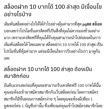
สล็อตฝาก 10 บาทได้ 100 ล่าสุด มีเงื่อนไข
อย่างไรบ้าง
เดิมพันสล็อตอย่างไรให้ได้กำไรอย่างคุ้มค่ามากที่สุด
pg88 สล็อต
บอกเลยว่าโปรโมชั่นเครดิตฟรีเป็นสิ่งที่คุณไม่ควรมองข้ามอย่าง
มาก เพราะเครดิตฟรีที่คุณได้รับคุณสามารถนำไปต่อยอดในการ
เดิมพันสล็อตได้ โดยเฉพาะ สล็อตฝาก 10 บาทได้ 100 ล่าสุด เป็น
โปรโมชั่นที่คุ้มค่ามาก แต่จะมีเงื่อนไขการรับอย่างไรเรา มาดูกัน
เลย
สล็อตฝาก 10 บาทได้ 100 ล่าสุด ต้องเป็น
สมาชิกก่อน
อันดับแรกเลยก่อนที่คุณจะสามารถรับเครดิตฟรี 100 บาทได้นั้น
คุณจะต้องเข้ามาสมัครสมาชิกกับเว็บสล็อตก่อน โดยการสมัคร
สมาชิกก็มีขั้นตอนการสมัครง่าย ๆ โดยคุณจะต้องมีเพียง 1
ยูสเซอร์ต่อ 1 บัญชีเท่านั้น ซึ่งเพียงแค่คุณเข้าไปสมัครสมาชิกโดย