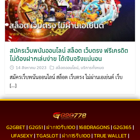
สมัครเว็บพนันออนไลน์ สล็อต เว็บตรง ฟรีเครดิต
ไม่ต้องฝากเล่นง่าย ได้เงินจริงแน่นอน
14 สิงหาคม 2023
สล็อตออนไลน์
,
บริการทั้งหมด
สมัครเว็บพนันออนไลน์ สล็อต เว็บตรง ไม่ผ่านเอเย่นต์ เว็บ
[…]
G2GBET
|
G2G51
|
ฝาก10รับ100
|
168DRAGONS
|
G2G365
|
UFASEXY
|
TGASLOT
|
ฝาก15รับ100
|
TRUE WALLET
|