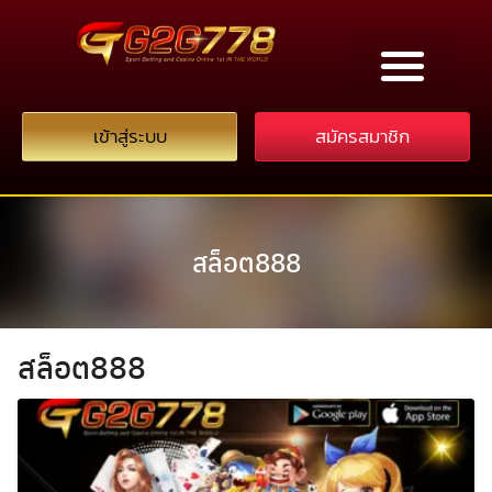
เข้าสู่ระบบ
สมัครสมาชิก
สล็อต888
สล็อต888