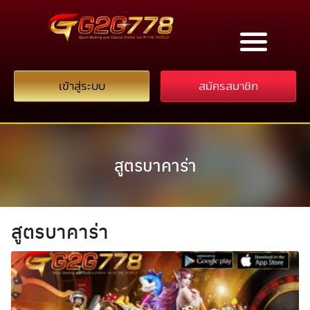
เข้าสู่ระบบ
สมัครสมาชิก
สูตรบาคาร่า
สูตรบาคาร่า